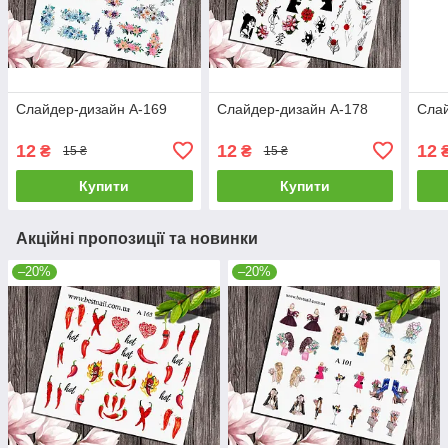
Слайдер-дизайн A-169
Слайдер-дизайн A-178
Слай
12
12
12
₴
₴
15 ₴
15 ₴
Купити
Купити
Акційні пропозиції та новинки
–20%
–20%