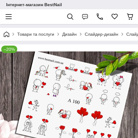
Інтернет-магазин BestNail
Товари та послуги
Дизайн
Слайдер-дизайн
Слайд
–20%