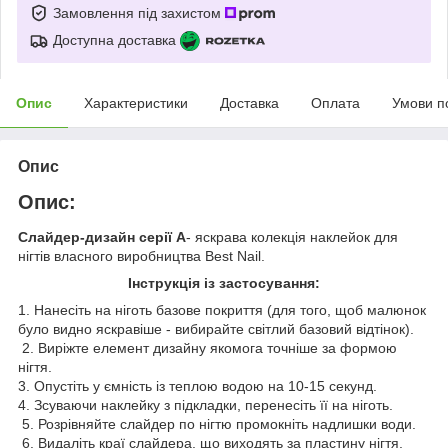
Замовлення під захистом
Доступна доставка
Опис
Характеристики
Доставка
Оплата
Умови п
Опис
Опис:
Слайдер-дизайн серії A
- яскрава колекція наклейок для
нігтів власного виробництва Best Nail.
Інструкція із застосування:
1. Нанесіть на ніготь базове покриття (для того, щоб малюнок
було видно яскравіше - вибирайте світлий базовий відтінок).
2. Виріжте елемент дизайну якомога точніше за формою
нігтя.
3. Опустіть у ємність із теплою водою на 10-15 секунд.
4. Зсуваючи наклейку з підкладки, перенесіть її на ніготь.
5. Розрівняйте слайдер по нігтю промокніть надлишки води.
6. Видаліть краї слайдера, що виходять за пластину нігтя,