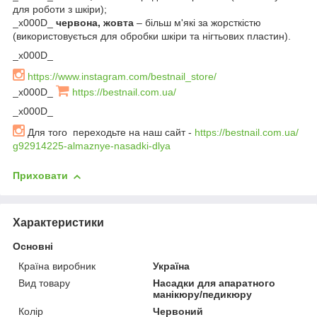
для роботи з шкіри);
_x000D_
червона, жовта
– більш м'які за жорсткістю
(використовується для обробки шкіри та нігтьових пластин).
_x000D_
https://www.instagram.com/bestnail_store/
_x000D_
https://bestnail.com.ua/
_x000D_
Для того переходьте на наш сайт -
https://bestnail.com.ua/
g92914225-almaznye-nasadki-dlya
Приховати
Характеристики
Основні
Країна виробник
Україна
Вид товару
Насадки для апаратного
манікюру/педикюру
Колір
Червоний