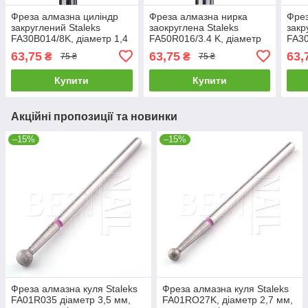
Фреза алмазна циліндр
Фреза алмазна нирка
Фрез
закруглений Staleks
заокруглена Staleks
закр
FA30B014/8K, діаметр 1,4
FA50R016/3.4 K, діаметр
FA30
мм, синя насічка
1,6 мм, червона насічка
мм, 
63,75
63,75
63,
₴
₴
75 ₴
75 ₴
Купити
Купити
Акційні пропозиції та новинки
–15%
–15%
Фреза алмазна куля Staleks
Фреза алмазна куля Staleks
FA01R035 діаметр 3,5 мм,
FA01RO27K, діаметр 2,7 мм,