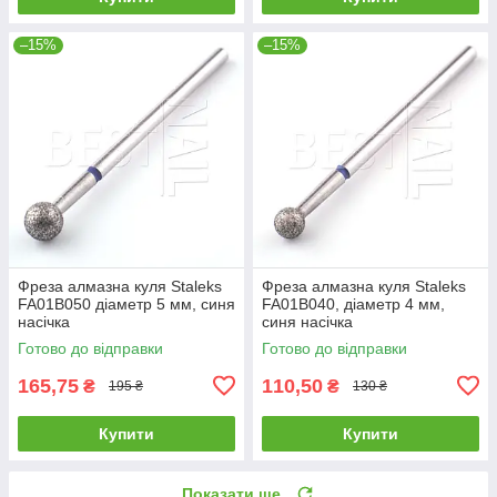
–15%
–15%
Фреза алмазна куля Staleks
Фреза алмазна куля Staleks
FA01B050 діаметр 5 мм, синя
FA01B040, діаметр 4 мм,
насічка
синя насічка
Готово до відправки
Готово до відправки
165,75
110,50
₴
₴
195 ₴
130 ₴
Купити
Купити
Показати ще