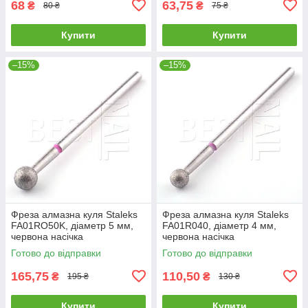
68
63,75
₴
₴
80 ₴
75 ₴
Купити
Купити
–15%
–15%
Фреза алмазна куля Staleks
Фреза алмазна куля Staleks
FA01RO50K, діаметр 5 мм,
FA01R040, діаметр 4 мм,
червона насічка
червона насічка
Готово до відправки
Готово до відправки
165,75
110,50
₴
₴
195 ₴
130 ₴
Купити
Купити