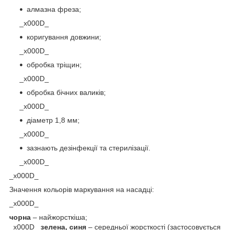
алмазна фреза;
_x000D_
коригування довжини;
_x000D_
обробка тріщин;
_x000D_
обробка бічних валиків;
_x000D_
діаметр 1,8 мм;
_x000D_
зазнають дезінфекції та стерилізації.
_x000D_
_x000D_
Значення кольорів маркування на насадці:
_x000D_
чорна
– найжорсткіша;
_x000D_
зелена, синя
– середньої жорсткості (застосовується