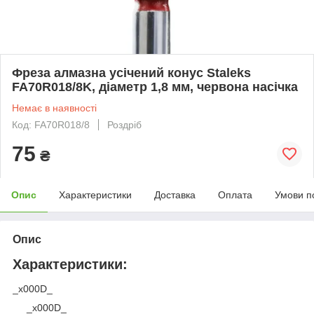
Фреза алмазна усічений конус Staleks
FA70R018/8K, діаметр 1,8 мм, червона насічка
Немає в наявності
Код: FA70R018/8
Роздріб
75
₴
Опис
Характеристики
Доставка
Оплата
Умови п
Опис
Характеристики:
_x000D_
_x000D_