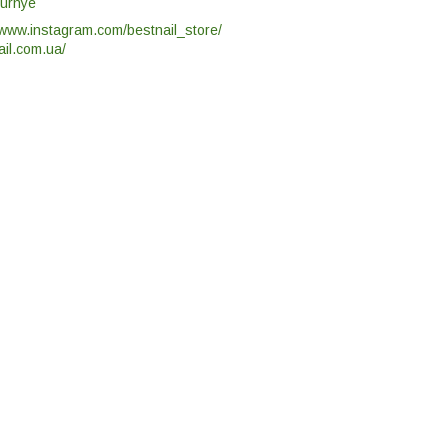
yurnye
/www.instagram.com/bestnail_store/
ail.com.ua/