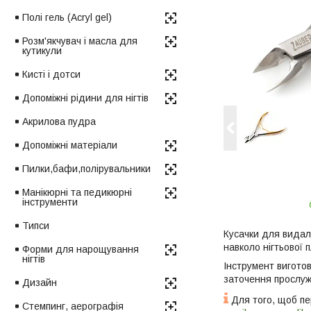
Полі гель (Acryl gel)
Розм'якчувач і масла для
кутикули
Кисті і дотси
Допоміжні рідини для нігтів
Акрилова пудра
Допоміжні матеріали
Пилки,бафи,полірувальники
Манікюрні та педикюрні
інструменти
Типси
Кусачки для видал
навколо нігтьової 
Форми для нарощування
нігтів
Інструмент виготов
заточення прослужа
Дизайн
Для того, щоб пер
Стемпинг, аерографія