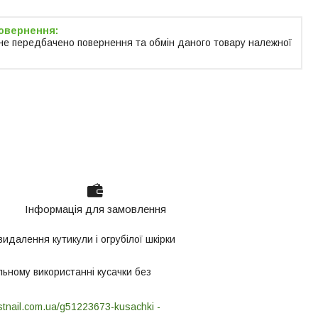
не передбачено повернення та обмін даного товару належної
Інформація для замовлення
идалення кутикули і огрубілої шкірки
льному використанні кусачки без
estnail.com.ua/g51223673-kusachki -