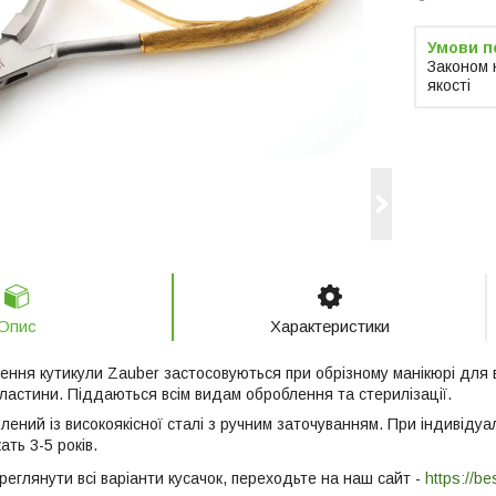
Законом 
якості
Опис
Характеристики
ення кутикули Zauber застосовуються при обрізному манікюрі для в
пластини. Піддаються всім видам оброблення та стерилізації.
лений із високоякісної сталі з ручним заточуванням. При індивідуа
ть 3-5 років.
еглянути всі варіанти кусачок, переходьте на наш сайт -
https://b