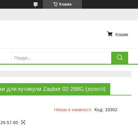
Кошик
Кошик
ки для кутикули Zauber 02-288G (золоті)
Немає в наявності
Код:
10302
129-57-65