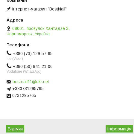
інтернет-магазин "BestNail"
68001, провулок Хантадзе 3,
Чорноморськ, Україна
+380 (73) 129-57-65
life (Viber)
+380 (50) 841-21-06
Vodafone (WhatsApp)
bestnail11@ukr.net
+380731295765
0731295765
Відгуки
Iнформація