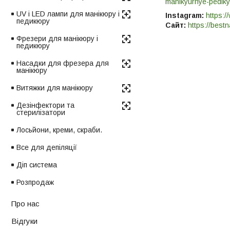
manikyurnye-pedik
UV і LED лампи для манікюру і
Instagram:
https:/
педикюру
Сайт:
https://bestn
Фрезери для манікюру і
педикюру
Насадки для фрезера для
манікюру
Витяжки для манікюру
Дезінфектори та
стерилізатори
Лосьйони, креми, скраби.
Все для депіляції
Діп система
Розпродаж
Про нас
Відгуки