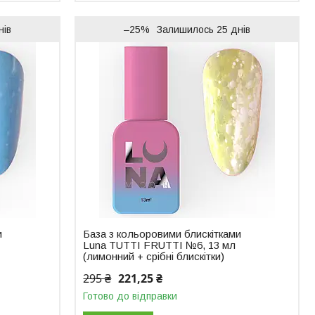
нів
–25%
Залишилось 25 днів
и
База з кольоровими блискітками
Luna TUTTI FRUTTI №6, 13 мл
(лимонний + срібні блискітки)
295 ₴
221,25 ₴
Готово до відправки