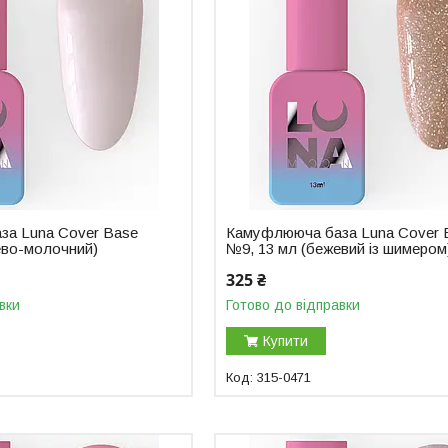
за Luna Cover Base
Камуфлююча база Luna Cover 
ево-молочний)
№9, 13 мл (бежевий із шимером
325 ₴
вки
Готово до відправки
Купити
315-0471