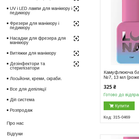
UV і LED лампи для манікюру і
педикюру
Фрезери для манікюру і
педикюру
Насадки для фрезера для
манікюру
Витяжки для манікюру
Дезінфектори та
стерилізатори
Камуфлююча ба
№7, 13 мл (рож
Лосьйони, креми, скраби.
325 ₴
Все для депіляції
Готово до відпра
Діп система
Купити
Розпродаж
315-0469
Про нас
Відгуки