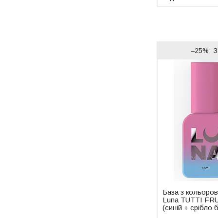
–25%
З
База з кольоров
Luna TUTTI FRU
(синій + срібло б