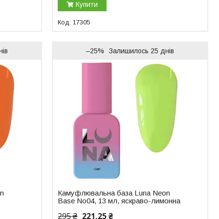
Купити
17305
нів
–25%
Залишилось 25 днів
on
Камуфлювальна база Luna Neon
Base No04, 13 мл, яскраво-лимонна
295 ₴
221,25 ₴