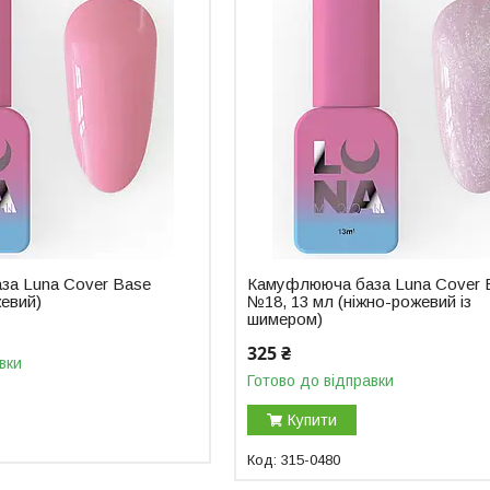
за Luna Cover Base
Камуфлююча база Luna Cover 
жевий)
№18, 13 мл (ніжно-рожевий із
шимером)
325 ₴
вки
Готово до відправки
Купити
315-0480