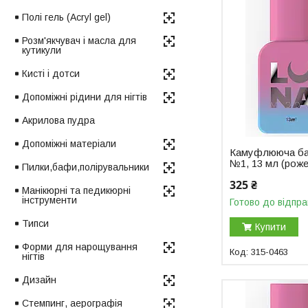
Полі гель (Acryl gel)
Розм'якчувач і масла для
кутикули
Кисті і дотси
Допоміжні рідини для нігтів
Акрилова пудра
Допоміжні матеріали
Камуфлююча ба
№1, 13 мл (рож
Пилки,бафи,полірувальники
325 ₴
Манікюрні та педикюрні
інструменти
Готово до відпра
Типси
Купити
Форми для нарощування
315-0463
нігтів
Дизайн
Стемпинг, аерографія