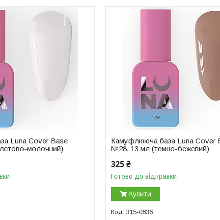
за Luna Cover Base
Камуфлююча база Luna Cover 
олетово-молочний)
№28, 13 мл (темно-бежевий)
325 ₴
вки
Готово до відправки
Купити
315-0636