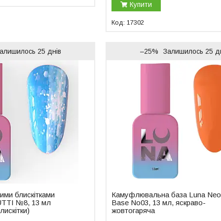
Купити
17302
алишилось 25 днів
–25%
Залишилось 25 д
ими блискітками
Камуфлювальна база Luna Ne
TTI №8, 13 мл
Base No03, 13 мл, яскраво-
лискітки)
жовтогаряча