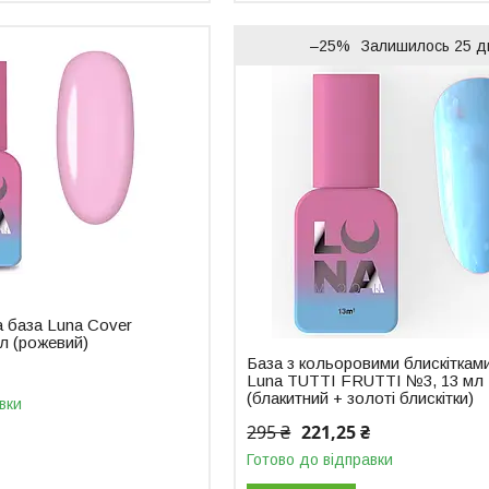
–25%
Залишилось 25 д
база Luna Cover
л (рожевий)
База з кольоровими блискіткам
Luna TUTTI FRUTTI №3, 13 мл
(блакитний + золоті блискітки)
вки
295 ₴
221,25 ₴
Готово до відправки