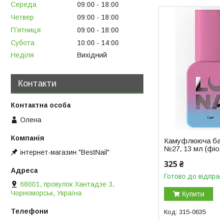
Середа
09:00
18:00
Четвер
09:00
18:00
Пʼятниця
09:00
18:00
Субота
10:00
14:00
Неділя
Вихідний
Контакти
Олена
Камуфлююча ба
№27, 13 мл (фі
інтернет-магазин "BestNail"
325 ₴
Готово до відпра
68001, провулок Хантадзе 3,
Чорноморськ, Україна
Купити
315-0635