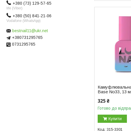
+380 (73) 129-57-65
life (Viber)
+380 (50) 841-21-06
Vodafone (WhatsApp)
bestnail11@ukr.net
+380731295765
0731295765
Камуфлювальна 
Base No33, 13 м
325 ₴
Готово до відпра
Купити
315-3301