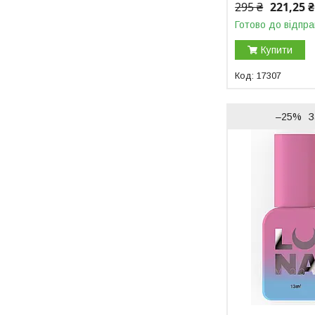
295 ₴
221,25 ₴
Готово до відпра
Купити
17307
–25%
З