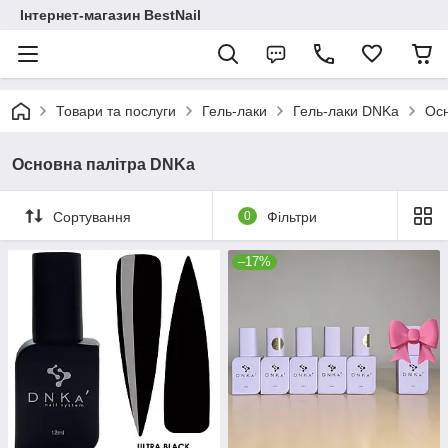
Інтернет-магазин BestNail
Товари та послуги
Гель-лаки
Гель-лаки DNKa
Осн
Основна палітра DNKa
Сортування
0
Фільтри
–17%