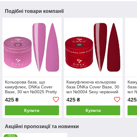
Подібні товари компанії
Кольорова база, що
Камуфлююча кольорова
Кам
камуфлює, DNKa Cover
база DNKa Cover Base, 30
база
Base, 30 мл №0025 Pretty
мл №0004 Sexy червоний
мл №
Яскравий рожевий
моло
425
425
425
₴
₴
блис
Купити
Купити
Акційні пропозиції та новинки
–25%